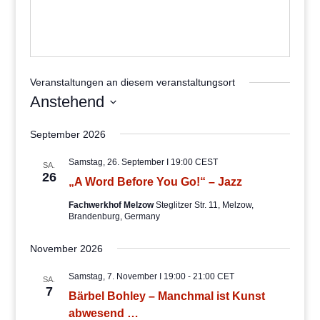
Veranstaltungen an diesem veranstaltungsort
Anstehend
Datum
September 2026
wählen.
Samstag, 26. September I 19:00
CEST
SA.
26
„A Word Before You Go!“ – Jazz
Fachwerkhof Melzow
Steglitzer Str. 11, Melzow,
Brandenburg, Germany
November 2026
Samstag, 7. November I 19:00
-
21:00
CET
SA.
7
Bärbel Bohley – Manchmal ist Kunst
abwesend …