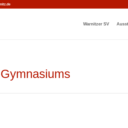
itz.de
Warnitzer SV
Ausst
n-Gymnasiums