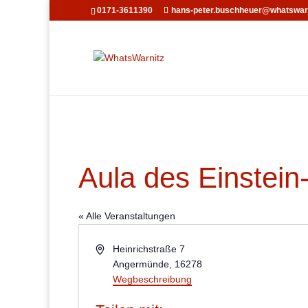
0171-3611390
hans-peter.buschheuer@whatswarn
Aula des Einstei
« Alle Veranstaltungen
Adresse
Heinrichstraße 7
Angermünde
,
16278
Wegbeschreibung