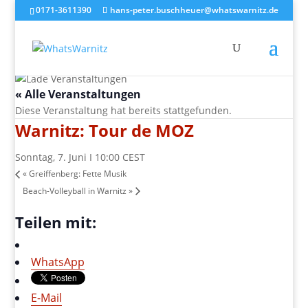
0171-3611390
hans-peter.buschheuer@whatswarnitz.de
« Alle Veranstaltungen
Diese Veranstaltung hat bereits stattgefunden.
Warnitz: Tour de MOZ
Sonntag, 7. Juni I 10:00
CEST
«
Greiffenberg: Fette Musik
Beach-Volleyball in Warnitz
»
Teilen mit:
WhatsApp
E-Mail