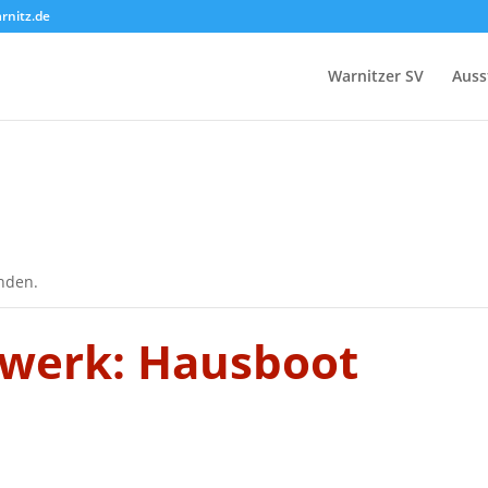
nitz.de
Warnitzer SV
Auss
unden.
lwerk: Hausboot