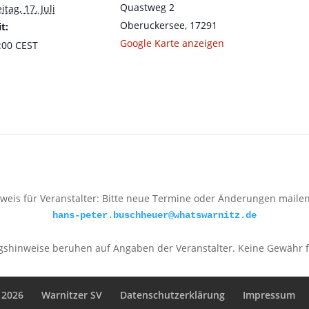
Quastweg 2
itag, 17. Juli
Oberuckersee
,
17291
t:
Google Karte anzeigen
:00
CEST
weis für Veranstalter: Bitte neue Termine oder Änderungen maile
hans-peter.buschheuer@whatswarnitz.de
gshinweise beruhen auf Angaben der Veranstalter. Keine Gewähr fü
 2026
Warnitzer SV
Datenschutzerklärung
Impressum