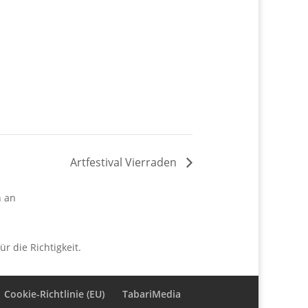
Artfestival Vierraden
n an
r die Richtigkeit.
Cookie-Richtlinie (EU)
TabariMedia