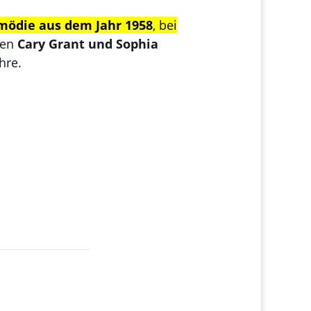
mödie aus dem Jahr 1958
, bei
den
Cary Grant und Sophia
hre.