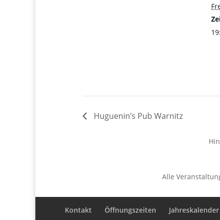
Fre
Zei
19
Huguenin’s Pub Warnitz
Hin
Alle Veranstaltun
Kontakt
Öffnungszeiten
Jahreskalender