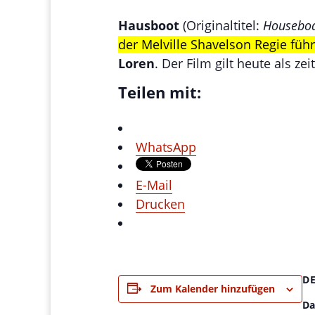
Hausboot
(Originaltitel:
Housebo
der Melville Shavelson Regie führ
Loren
. Der Film gilt heute als z
Teilen mit:
WhatsApp
E-Mail
Drucken
D
Zum Kalender hinzufügen
Da