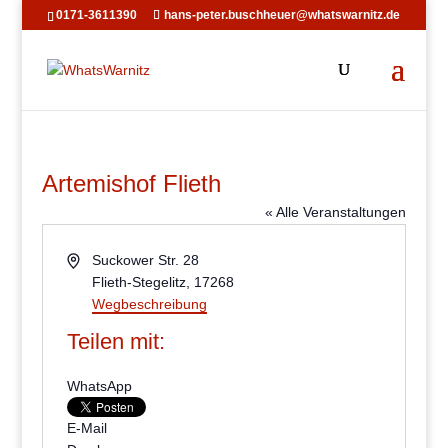
0171-3611390
hans-peter.buschheuer@whatswarnitz.de
Artemishof Flieth
« Alle Veranstaltungen
Adresse
Suckower Str. 28
Flieth-Stegelitz
,
17268
Wegbeschreibung
Teilen mit:
WhatsApp
E-Mail