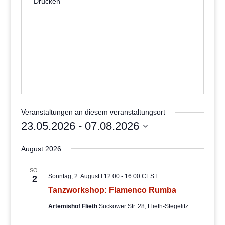
Drucken
Veranstaltungen an diesem veranstaltungsort
23.05.2026
 - 
07.08.2026
Datum
August 2026
wählen.
SO.
Sonntag, 2. August I 12:00
-
16:00
CEST
2
Tanzworkshop: Flamenco Rumba
Artemishof Flieth
Suckower Str. 28, Flieth-Stegelitz