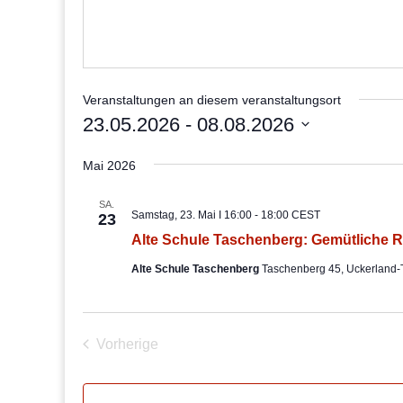
Veranstaltungen an diesem veranstaltungsort
23.05.2026
 - 
08.08.2026
Datum
Mai 2026
wählen.
SA.
Samstag, 23. Mai I 16:00
-
18:00
CEST
23
Alte Schule Taschenberg: Gemütliche 
Alte Schule Taschenberg
Taschenberg 45, Uckerland
Vorherige
Veranstaltungen