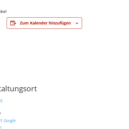
nke!
Zum Kalender hinzufügen
taltungsort
E.
7
1
Google
n