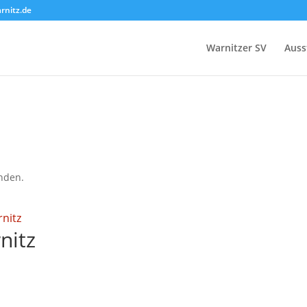
nitz.de
Warnitzer SV
Auss
unden.
rnitz
nitz