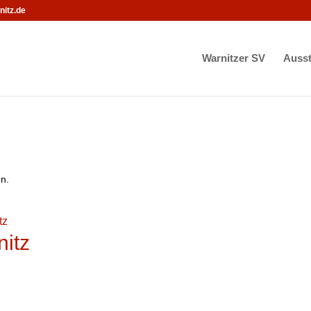
itz.de
Warnitzer SV
Ausst
en.
tz
itz