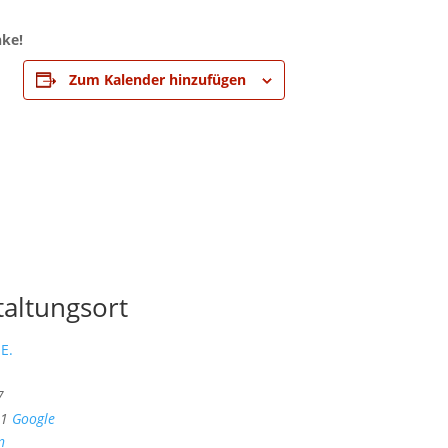
nke!
Zum Kalender hinzufügen
taltungsort
E.
7
1
Google
n