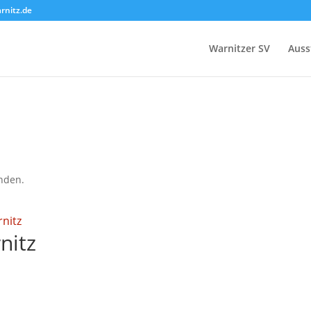
nitz.de
Warnitzer SV
Auss
unden.
rnitz
nitz